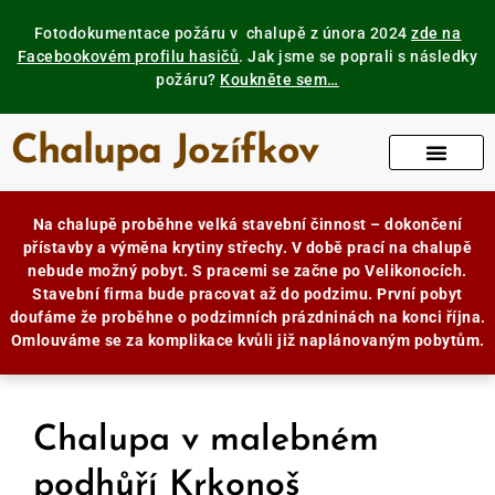
Fotodokumentace požáru v chalupě z února 2024
zde na
Facebookovém profilu hasičů
. Jak jsme se poprali s následky
požáru?
Koukněte sem…
Chalupa Jozífkov
Na chalupě proběhne velká stavební činnost – dokončení
přístavby a výměna krytiny střechy. V době prací na chalupě
nebude možný pobyt. S pracemi se začne po Velikonocích.
Stavební firma bude pracovat až do podzimu. První pobyt
doufáme že proběhne o podzimních prázdninách na konci října.
Omlouváme se za komplikace kvůli již naplánovaným pobytům.
Chalupa v malebném
podhůří Krkonoš