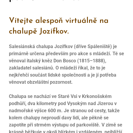
Vítejte alespoň virtuálně na
chalupě Jozífkov.
Salesiánská chalupa Jozífkov (dříve Spáleniště) je
primárně určena především pro akce s mládeží. Té se
věnoval italský kněz Don Bosco (1815–1888),
zakladatel salesiánů. O mládeži říkal, že to je
nejkřehčí součást lidské společnosti a je jí potřeba
věnovat obzvláštní pozornost.
Chalupa se nachází ve Staré Vsi v Krkonošském
podhůří, dva kilometry pod Vysokým nad Jizerou v
nadmořské výšce 600 m. Je stranou od cesty, takže
kolem chalupy neproudí davy lidí, ale pěkně se
zapotíte při strmém výstupu od parkoviště. V zimě se
krásně běžkuje v okolí blízkém i vzdáleném, nejbližší