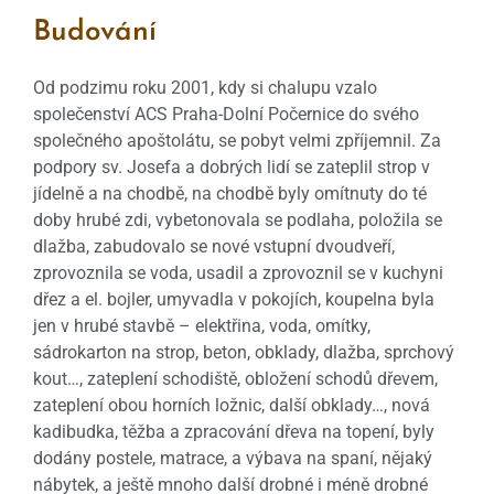
Budování
Od podzimu roku 2001, kdy si chalupu vzalo
společenství ACS Praha-Dolní Počernice do svého
společného apoštolátu, se pobyt velmi zpříjemnil. Za
podpory sv. Josefa a dobrých lidí se zateplil strop v
jídelně a na chodbě, na chodbě byly omítnuty do té
doby hrubé zdi, vybetonovala se podlaha, položila se
dlažba, zabudovalo se nové vstupní dvoudveří,
zprovoznila se voda, usadil a zprovoznil se v kuchyni
dřez a el. bojler, umyvadla v pokojích, koupelna byla
jen v hrubé stavbě – elektřina, voda, omítky,
sádrokarton na strop, beton, obklady, dlažba, sprchový
kout…, zateplení schodiště, obložení schodů dřevem,
zateplení obou horních ložnic, další obklady…, nová
kadibudka, těžba a zpracování dřeva na topení, byly
dodány postele, matrace, a výbava na spaní, nějaký
nábytek, a ještě mnoho další drobné i méně drobné